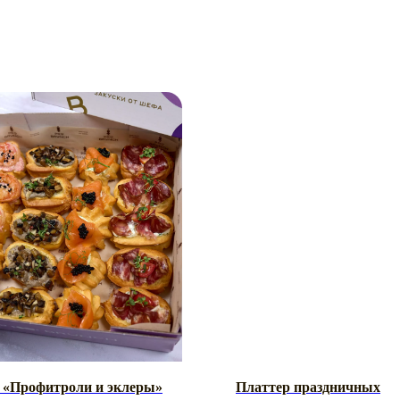
 «Профитроли и эклеры»
Платтер праздничных