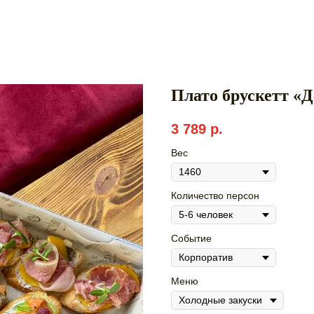
Плато брускетт «
3 789
р.
Вес
Количество персон
Событие
Меню