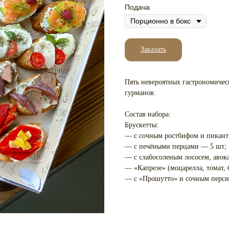
Подача
Заказать
Пять невероятных гастрономичес
гурманов.
Состав набора:
Брускетты:
— с сочным ростбифом и пикант
— с печёными перцами — 5 шт;
— с слабосоленым лососем, авок
— «Капрезе» (моцарелла, томат, 
— с «Прошутто» и сочным перси