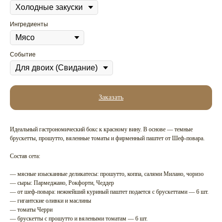
Ингредиенты
Событие
Заказать
Идеальный гастрономический бокс к красному вину. В основе — темные
брускетты, прошутто, вяленные томаты и фирменный паштет от Шеф-повара.
Состав сета:
— мясные изысканные деликатесы: прошутто, коппа, салями Милано, чоризо
— сыры: Пармеджано, Рокфорти, Чеддер
— от шеф-повара: нежнейший куриный паштет подается с брускеттами — 6 шт.
— гигантские оливки и маслины
— томаты Черри
— брускетты с прошутто и вялеными томатам — 6 шт.